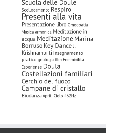
Scuola delle Doule
Respiro
Scollocamento
Presenti alla vita
Presentazione libro
Omeopatia
Meditazione in
Musica armonica
Meditazione
Marina
acqua
Borruso
Key Dance
J.
Krishnamurti
Insegnamento
pratico
geologia
film
Femminilità
Doula
Esperienze
Costellazioni familiari
Cerchio del fuoco
Campane di cristallo
Biodanza
Apriti Cielo
432Hz