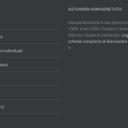
ALESSANDRA ADIMA BENETATOS
Alessandra inizia il suo percors
1996 e nel 2001 fonda il Cent
Olistico Opale in Gallarate.
Leg
tà
scheda completa di Alessandra
»
i individuali
ario
o
ti