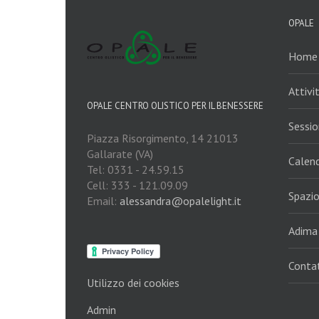
OPALE
Home
Attivi
OPALE CENTRO OLISTICO PER IL BENESSERE
Session
Piazza Risorgimento, 14 21013
Gallarate (VA)
Calend
Tel: 0331 - 24.59.15
Cell: 333 - 121.09.09
Spazi
Email:
alessandra@opalelight.it
Adima
Contat
Utilizzo dei cookies
Admin