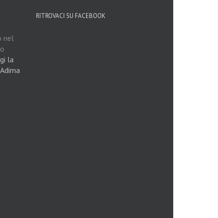
RITROVACI SU FACEBOOK
o nel
ro
gi la
 Adima