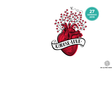
one film e
orelli e Ivan