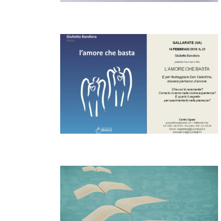
entazione del
tta Bandiera